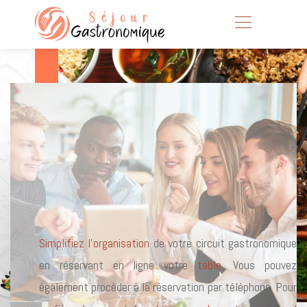
Week-end Gastronomique
Simplifiez l’organisation
de votre circuit gastronomique
en réservant en ligne votre
table
. Vous pouvez
également procéder à la réservation par téléphone. Pour