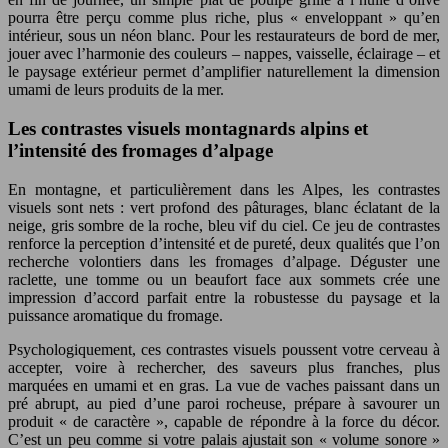
pourra être perçu comme plus riche, plus « enveloppant » qu’en
intérieur, sous un néon blanc. Pour les restaurateurs de bord de mer,
jouer avec l’harmonie des couleurs – nappes, vaisselle, éclairage – et
le paysage extérieur permet d’amplifier naturellement la dimension
umami de leurs produits de la mer.
Les contrastes visuels montagnards alpins et
l’intensité des fromages d’alpage
En montagne, et particulièrement dans les Alpes, les contrastes
visuels sont nets : vert profond des pâturages, blanc éclatant de la
neige, gris sombre de la roche, bleu vif du ciel. Ce jeu de contrastes
renforce la perception d’intensité et de pureté, deux qualités que l’on
recherche volontiers dans les fromages d’alpage. Déguster une
raclette, une tomme ou un beaufort face aux sommets crée une
impression d’accord parfait entre la robustesse du paysage et la
puissance aromatique du fromage.
Psychologiquement, ces contrastes visuels poussent votre cerveau à
accepter, voire à rechercher, des saveurs plus franches, plus
marquées en umami et en gras. La vue de vaches paissant dans un
pré abrupt, au pied d’une paroi rocheuse, prépare à savourer un
produit « de caractère », capable de répondre à la force du décor.
C’est un peu comme si votre palais ajustait son « volume sonore »