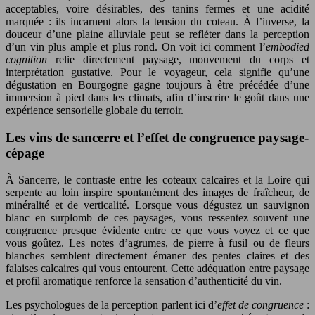
acceptables, voire désirables, des tanins fermes et une acidité
marquée : ils incarnent alors la tension du coteau. À l’inverse, la
douceur d’une plaine alluviale peut se refléter dans la perception
d’un vin plus ample et plus rond. On voit ici comment l’
embodied
cognition
relie directement paysage, mouvement du corps et
interprétation gustative. Pour le voyageur, cela signifie qu’une
dégustation en Bourgogne gagne toujours à être précédée d’une
immersion à pied dans les climats, afin d’inscrire le goût dans une
expérience sensorielle globale du terroir.
Les vins de sancerre et l’effet de congruence paysage-
cépage
À Sancerre, le contraste entre les coteaux calcaires et la Loire qui
serpente au loin inspire spontanément des images de fraîcheur, de
minéralité et de verticalité. Lorsque vous dégustez un sauvignon
blanc en surplomb de ces paysages, vous ressentez souvent une
congruence presque évidente entre ce que vous voyez et ce que
vous goûtez. Les notes d’agrumes, de pierre à fusil ou de fleurs
blanches semblent directement émaner des pentes claires et des
falaises calcaires qui vous entourent. Cette adéquation entre paysage
et profil aromatique renforce la sensation d’authenticité du vin.
Les psychologues de la perception parlent ici d’
effet de congruence
: