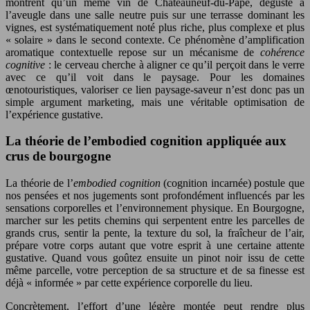
montrent qu’un même vin de Châteauneuf-du-Pape, dégusté à
l’aveugle dans une salle neutre puis sur une terrasse dominant les
vignes, est systématiquement noté plus riche, plus complexe et plus
« solaire » dans le second contexte. Ce phénomène d’amplification
aromatique contextuelle repose sur un mécanisme de
cohérence
cognitive
: le cerveau cherche à aligner ce qu’il perçoit dans le verre
avec ce qu’il voit dans le paysage. Pour les domaines
œnotouristiques, valoriser ce lien paysage-saveur n’est donc pas un
simple argument marketing, mais une véritable optimisation de
l’expérience gustative.
La théorie de l’embodied cognition appliquée aux
crus de bourgogne
La théorie de l’
embodied cognition
(cognition incarnée) postule que
nos pensées et nos jugements sont profondément influencés par les
sensations corporelles et l’environnement physique. En Bourgogne,
marcher sur les petits chemins qui serpentent entre les parcelles de
grands crus, sentir la pente, la texture du sol, la fraîcheur de l’air,
prépare votre corps autant que votre esprit à une certaine attente
gustative. Quand vous goûtez ensuite un pinot noir issu de cette
même parcelle, votre perception de sa structure et de sa finesse est
déjà « informée » par cette expérience corporelle du lieu.
Concrètement, l’effort d’une légère montée peut rendre plus