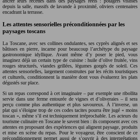
ancrer leurs recettes dans des paysages réels : potagers visibles
depuis la salle, massifs de lavande à proximité, oliviers centenaires
encadrant la terrasse.
Les attentes sensorielles préconditionnées par les
paysages toscans
La Toscane, avec ses collines ondulantes, ses cyprès alignés et ses
bâtisses en pierre, incarne pour beaucoup l’archétype du paysage
gastronomique idyllique. Avant même d’y poser le pied, vous
imaginez déjà un certain type de cuisine : huile d’olive fruitée, vins
rouges structurés, viandes grillées, légumes gorgés de soleil. Ces
attentes sensorielles, largement construites par les récits touristiques
et culturels, conditionnent la manière dont vous évaluerez les plats
dégustés sur place.
Si un repas correspond à cet imaginaire – par exemple une ribollita
servie dans une ferme entourée de vignes et d’oliveraies – il sera
perçu comme plus authentique et plus savoureux. À l’inverse, un
plat qui s’éloigne trop de ces codes tacites pourra être jugé « moins
toscan », même s’il est techniquement irréprochable. Les acteurs du
tourisme culinaire en Toscane le savent bien : ils composent avec ces
attentes en proposant des expériences qui alignent paysage, produits
et mise en scène du repas. Pour le voyageur, être conscient de ce
préconditionnement permet aussi de s’ouvrir à des interprétations