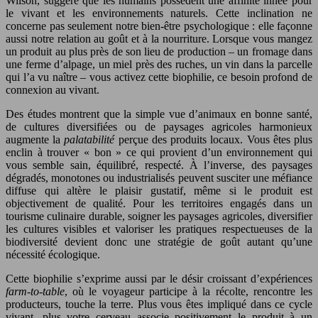
Wilson, suggère que les humains possèdent une affinité innée pour
le vivant et les environnements naturels. Cette inclination ne
concerne pas seulement notre bien‑être psychologique : elle façonne
aussi notre relation au goût et à la nourriture. Lorsque vous mangez
un produit au plus près de son lieu de production – un fromage dans
une ferme d’alpage, un miel près des ruches, un vin dans la parcelle
qui l’a vu naître – vous activez cette biophilie, ce besoin profond de
connexion au vivant.
Des études montrent que la simple vue d’animaux en bonne santé,
de cultures diversifiées ou de paysages agricoles harmonieux
augmente la
palatabilité
perçue des produits locaux. Vous êtes plus
enclin à trouver « bon » ce qui provient d’un environnement qui
vous semble sain, équilibré, respecté. À l’inverse, des paysages
dégradés, monotones ou industrialisés peuvent susciter une méfiance
diffuse qui altère le plaisir gustatif, même si le produit est
objectivement de qualité. Pour les territoires engagés dans un
tourisme culinaire durable, soigner les paysages agricoles, diversifier
les cultures visibles et valoriser les pratiques respectueuses de la
biodiversité devient donc une stratégie de goût autant qu’une
nécessité écologique.
Cette biophilie s’exprime aussi par le désir croissant d’expériences
farm‑to‑table
, où le voyageur participe à la récolte, rencontre les
producteurs, touche la terre. Plus vous êtes impliqué dans ce cycle
vivant, plus votre cerveau associe positivement le produit à un