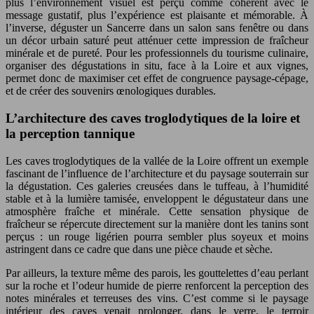
plus l’environnement visuel est perçu comme cohérent avec le
message gustatif, plus l’expérience est plaisante et mémorable. À
l’inverse, déguster un Sancerre dans un salon sans fenêtre ou dans
un décor urbain saturé peut atténuer cette impression de fraîcheur
minérale et de pureté. Pour les professionnels du tourisme culinaire,
organiser des dégustations in situ, face à la Loire et aux vignes,
permet donc de maximiser cet effet de congruence paysage-cépage,
et de créer des souvenirs œnologiques durables.
L’architecture des caves troglodytiques de la loire et
la perception tannique
Les caves troglodytiques de la vallée de la Loire offrent un exemple
fascinant de l’influence de l’architecture et du paysage souterrain sur
la dégustation. Ces galeries creusées dans le tuffeau, à l’humidité
stable et à la lumière tamisée, enveloppent le dégustateur dans une
atmosphère fraîche et minérale. Cette sensation physique de
fraîcheur se répercute directement sur la manière dont les tanins sont
perçus : un rouge ligérien pourra sembler plus soyeux et moins
astringent dans ce cadre que dans une pièce chaude et sèche.
Par ailleurs, la texture même des parois, les gouttelettes d’eau perlant
sur la roche et l’odeur humide de pierre renforcent la perception des
notes minérales et terreuses des vins. C’est comme si le paysage
intérieur des caves venait prolonger, dans le verre, le terroir