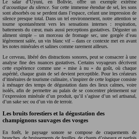
Le salar d’Uyuni, en Bolivie, offre un exemple extrême
d’
acoustique du silence
. Sur cette immense étendue de sel, les sons
sont absorbés ou se perdent dans l’espace, créant une impression de
silence presque total. Dans un tel environnement, notre attention se
tourne spontanément vers les sensations internes : respiration,
battements du cœur, mais aussi perceptions gustatives. Déguster un
aliment simple – un morceau de fromage sec, une gorgée d’eau
légèrement salée, un vin blanc vif – dans ce contexte met en avant
les notes minérales et salines comme rarement ailleurs.
Le cerveau, libéré des distractions sonores, peut se consacrer à une
analyse fine des nuances gustatives. Certains voyageurs décrivent
cette expérience comme une « mise à nu » du goût, où chaque
aspérité, chaque grain de sel devient perceptible. Pour les créateurs
d’itinéraires de tourisme culinaire, s’inspirer de cette logique consiste
à ménager des temps de dégustation dans des lieux calmes, voire
isolés, afin de permettre au palais de se concentrer pleinement sur
l’expression minérale d’un produit, qu’il s’agisse d’un sel artisanal,
d’un sake sec ou d’un vin de terroir.
Les bruits forestiers et la dégustation des
champignons sauvages des vosges
En forêt, le paysage sonore se compose de craquements de
branches, de bruissements de feuilles, de chants d’oiseaux et parfois