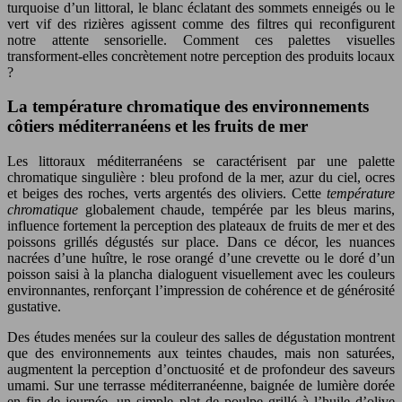
turquoise d’un littoral, le blanc éclatant des sommets enneigés ou le
vert vif des rizières agissent comme des filtres qui reconfigurent
notre attente sensorielle. Comment ces palettes visuelles
transforment-elles concrètement notre perception des produits locaux
?
La température chromatique des environnements
côtiers méditerranéens et les fruits de mer
Les littoraux méditerranéens se caractérisent par une palette
chromatique singulière : bleu profond de la mer, azur du ciel, ocres
et beiges des roches, verts argentés des oliviers. Cette
température
chromatique
globalement chaude, tempérée par les bleus marins,
influence fortement la perception des plateaux de fruits de mer et des
poissons grillés dégustés sur place. Dans ce décor, les nuances
nacrées d’une huître, le rose orangé d’une crevette ou le doré d’un
poisson saisi à la plancha dialoguent visuellement avec les couleurs
environnantes, renforçant l’impression de cohérence et de générosité
gustative.
Des études menées sur la couleur des salles de dégustation montrent
que des environnements aux teintes chaudes, mais non saturées,
augmentent la perception d’onctuosité et de profondeur des saveurs
umami. Sur une terrasse méditerranéenne, baignée de lumière dorée
en fin de journée, un simple plat de poulpe grillé à l’huile d’olive