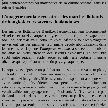
plus contemporaines ou inattendues de la cuisine toscane, sans les
rejeter d’emblée.
L’imagerie mentale évocatrice des marchés flottants
de bangkok et les saveurs thaïlandaises
Les marchés flottants de Bangkok fascinent par leur foisonnement
visuel et sensoriel : barques chargées de fruits tropicaux, vapeurs de
bouillon, éclats de voix, couleurs vives. Même si tous les voyageurs
ne visitent pas ces marchés, leur image circule abondamment dans
les médias et façonne l’
imagerie mentale
associée à la cuisine
thaïlandaise. Vous attendez des saveurs explosives, un équilibre
subtil entre piquant, acide, sucré et salé, une certaine intensité
olfactive qui répond au tumulte du paysage aquatique.
Lorsque vous dégustez un pad thaï ou une soupe tom yam sur place,
au bord d’un canal ou d’une rue animée, votre cerveau cherche à
confirmer cet imaginaire. Si les saveurs correspondent à ce que vous
aviez anticipé, l’expérience sera perçue comme pleinement
satisfaisante, voire exaltante. C’est un peu comme si le paysage réel
venait valider un paysage mental préexistant. À l’inverse, un repas
thaïlandais pris dans un environnement trop lisse, aseptisé et
silencieux – par exemple un centre commercial climatisé à l’écart de
la ville – pourra sembler moins « vrai », même si la recette est fidèle.