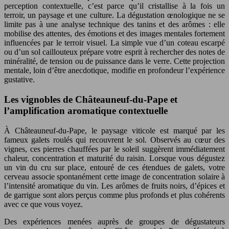
perception contextuelle, c’est parce qu’il cristallise à la fois un
terroir, un paysage et une culture. La dégustation œnologique ne se
limite pas à une analyse technique des tanins et des arômes : elle
mobilise des attentes, des émotions et des images mentales fortement
influencées par le terroir visuel. La simple vue d’un coteau escarpé
ou d’un sol caillouteux prépare votre esprit à rechercher des notes de
minéralité, de tension ou de puissance dans le verre. Cette projection
mentale, loin d’être anecdotique, modifie en profondeur l’expérience
gustative.
Les vignobles de Châteauneuf-du-Pape et
l’amplification aromatique contextuelle
À Châteauneuf-du-Pape, le paysage viticole est marqué par les
fameux galets roulés qui recouvrent le sol. Observés au cœur des
vignes, ces pierres chauffées par le soleil suggèrent immédiatement
chaleur, concentration et maturité du raisin. Lorsque vous dégustez
un vin du cru sur place, entouré de ces étendues de galets, votre
cerveau associe spontanément cette image de concentration solaire à
l’intensité aromatique du vin. Les arômes de fruits noirs, d’épices et
de garrigue sont alors perçus comme plus profonds et plus cohérents
avec ce que vous voyez.
Des expériences menées auprès de groupes de dégustateurs