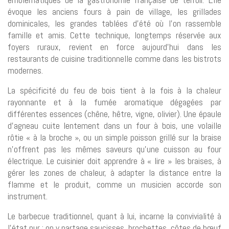
évoque les anciens fours à pain de village, les grillades
dominicales, les grandes tablées d’été où l’on rassemble
famille et amis. Cette technique, longtemps réservée aux
foyers ruraux, revient en force aujourd’hui dans les
restaurants de cuisine traditionnelle comme dans les bistrots
modernes.
La spécificité du feu de bois tient à la fois à la chaleur
rayonnante et à la fumée aromatique dégagées par
différentes essences (chêne, hêtre, vigne, olivier). Une épaule
d’agneau cuite lentement dans un four à bois, une volaille
rôtie « à la broche », ou un simple poisson grillé sur la braise
n’offrent pas les mêmes saveurs qu’une cuisson au four
électrique. Le cuisinier doit apprendre à « lire » les braises, à
gérer les zones de chaleur, à adapter la distance entre la
flamme et le produit, comme un musicien accorde son
instrument.
Le barbecue traditionnel, quant à lui, incarne la convivialité à
l’état pur : on y partage saucisses, brochettes, côtes de bœuf