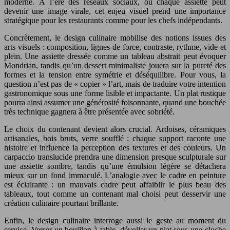
moderne. À l’ère des réseaux sociaux, où chaque assiette peut
devenir une image virale, cet enjeu visuel prend une importance
stratégique pour les restaurants comme pour les chefs indépendants.
Concrètement, le design culinaire mobilise des notions issues des
arts visuels : composition, lignes de force, contraste, rythme, vide et
plein. Une assiette dressée comme un tableau abstrait peut évoquer
Mondrian, tandis qu’un dessert minimaliste jouera sur la pureté des
formes et la tension entre symétrie et déséquilibre. Pour vous, la
question n’est pas de « copier » l’art, mais de traduire votre intention
gastronomique sous une forme lisible et impactante. Un plat rustique
pourra ainsi assumer une générosité foisonnante, quand une bouchée
très technique gagnera à être présentée avec sobriété.
Le choix du contenant devient alors crucial. Ardoises, céramiques
artisanales, bois bruts, verre soufflé : chaque support raconte une
histoire et influence la perception des textures et des couleurs. Un
carpaccio translucide prendra une dimension presque sculpturale sur
une assiette sombre, tandis qu’une émulsion légère se détachera
mieux sur un fond immaculé. L’analogie avec le cadre en peinture
est éclairante : un mauvais cadre peut affaiblir le plus beau des
tableaux, tout comme un contenant mal choisi peut desservir une
création culinaire pourtant brillante.
Enfin, le design culinaire interroge aussi le geste au moment du
service. Verser un bouillon à table, dévoiler un plat sous une cloche