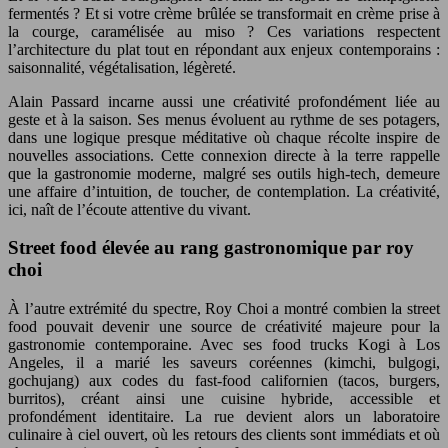
fermentés ? Et si votre crème brûlée se transformait en crème prise à
la courge, caramélisée au miso ? Ces variations respectent
l’architecture du plat tout en répondant aux enjeux contemporains :
saisonnalité, végétalisation, légèreté.
Alain Passard incarne aussi une créativité profondément liée au
geste et à la saison. Ses menus évoluent au rythme de ses potagers,
dans une logique presque méditative où chaque récolte inspire de
nouvelles associations. Cette connexion directe à la terre rappelle
que la gastronomie moderne, malgré ses outils high-tech, demeure
une affaire d’intuition, de toucher, de contemplation. La créativité,
ici, naît de l’écoute attentive du vivant.
Street food élevée au rang gastronomique par roy
choi
À l’autre extrémité du spectre, Roy Choi a montré combien la street
food pouvait devenir une source de créativité majeure pour la
gastronomie contemporaine. Avec ses food trucks Kogi à Los
Angeles, il a marié les saveurs coréennes (kimchi, bulgogi,
gochujang) aux codes du fast-food californien (tacos, burgers,
burritos), créant ainsi une cuisine hybride, accessible et
profondément identitaire. La rue devient alors un laboratoire
culinaire à ciel ouvert, où les retours des clients sont immédiats et où