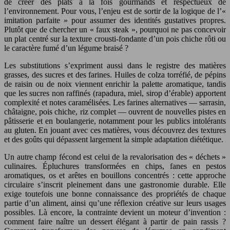
de créer des plats à la fois gourmands et respectueux de
l’environnement. Pour vous, l’enjeu est de sortir de la logique de l’«
imitation parfaite » pour assumer des identités gustatives propres.
Plutôt que de chercher un « faux steak », pourquoi ne pas concevoir
un plat centré sur la texture crousti-fondante d’un pois chiche rôti ou
le caractère fumé d’un légume braisé ?
Les substitutions s’expriment aussi dans le registre des matières
grasses, des sucres et des farines. Huiles de colza torréfié, de pépins
de raisin ou de noix viennent enrichir la palette aromatique, tandis
que les sucres non raffinés (rapadura, miel, sirop d’érable) apportent
complexité et notes caramélisées. Les farines alternatives — sarrasin,
châtaigne, pois chiche, riz complet — ouvrent de nouvelles pistes en
pâtisserie et en boulangerie, notamment pour les publics intolérants
au gluten. En jouant avec ces matières, vous découvrez des textures
et des goûts qui dépassent largement la simple adaptation diététique.
Un autre champ fécond est celui de la revalorisation des « déchets »
culinaires. Épluchures transformées en chips, fanes en pestos
aromatiques, os et arêtes en bouillons concentrés : cette approche
circulaire s’inscrit pleinement dans une gastronomie durable. Elle
exige toutefois une bonne connaissance des propriétés de chaque
partie d’un aliment, ainsi qu’une réflexion créative sur leurs usages
possibles. Là encore, la contrainte devient un moteur d’invention :
comment faire naître un dessert élégant à partir de pain rassis ?