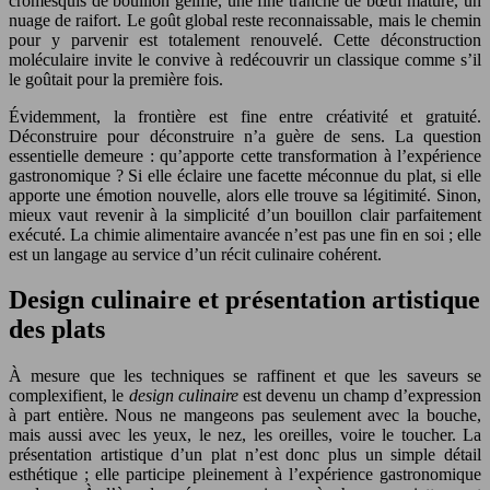
cromesquis de bouillon gélifié, une fine tranche de bœuf maturé, un
nuage de raifort. Le goût global reste reconnaissable, mais le chemin
pour y parvenir est totalement renouvelé. Cette déconstruction
moléculaire invite le convive à redécouvrir un classique comme s’il
le goûtait pour la première fois.
Évidemment, la frontière est fine entre créativité et gratuité.
Déconstruire pour déconstruire n’a guère de sens. La question
essentielle demeure : qu’apporte cette transformation à l’expérience
gastronomique ? Si elle éclaire une facette méconnue du plat, si elle
apporte une émotion nouvelle, alors elle trouve sa légitimité. Sinon,
mieux vaut revenir à la simplicité d’un bouillon clair parfaitement
exécuté. La chimie alimentaire avancée n’est pas une fin en soi ; elle
est un langage au service d’un récit culinaire cohérent.
Design culinaire et présentation artistique
des plats
À mesure que les techniques se raffinent et que les saveurs se
complexifient, le
design culinaire
est devenu un champ d’expression
à part entière. Nous ne mangeons pas seulement avec la bouche,
mais aussi avec les yeux, le nez, les oreilles, voire le toucher. La
présentation artistique d’un plat n’est donc plus un simple détail
esthétique ; elle participe pleinement à l’expérience gastronomique