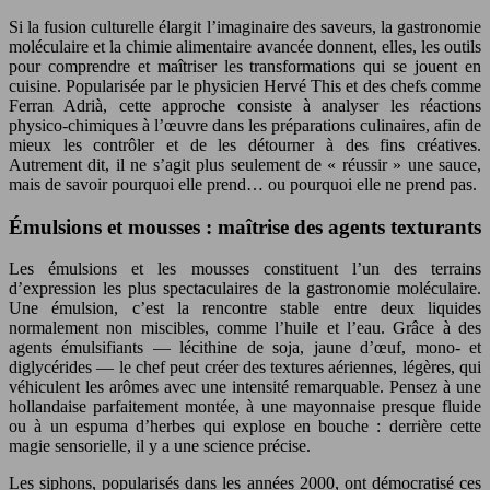
Si la fusion culturelle élargit l’imaginaire des saveurs, la gastronomie
moléculaire et la chimie alimentaire avancée donnent, elles, les outils
pour comprendre et maîtriser les transformations qui se jouent en
cuisine. Popularisée par le physicien Hervé This et des chefs comme
Ferran Adrià, cette approche consiste à analyser les réactions
physico-chimiques à l’œuvre dans les préparations culinaires, afin de
mieux les contrôler et de les détourner à des fins créatives.
Autrement dit, il ne s’agit plus seulement de « réussir » une sauce,
mais de savoir pourquoi elle prend… ou pourquoi elle ne prend pas.
Émulsions et mousses : maîtrise des agents texturants
Les émulsions et les mousses constituent l’un des terrains
d’expression les plus spectaculaires de la gastronomie moléculaire.
Une émulsion, c’est la rencontre stable entre deux liquides
normalement non miscibles, comme l’huile et l’eau. Grâce à des
agents émulsifiants — lécithine de soja, jaune d’œuf, mono- et
diglycérides — le chef peut créer des textures aériennes, légères, qui
véhiculent les arômes avec une intensité remarquable. Pensez à une
hollandaise parfaitement montée, à une mayonnaise presque fluide
ou à un espuma d’herbes qui explose en bouche : derrière cette
magie sensorielle, il y a une science précise.
Les siphons, popularisés dans les années 2000, ont démocratisé ces