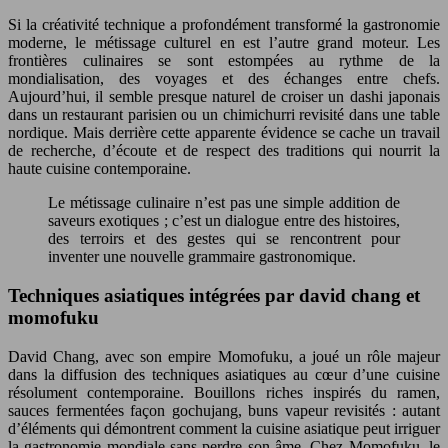
Si la créativité technique a profondément transformé la gastronomie
moderne, le métissage culturel en est l’autre grand moteur. Les
frontières culinaires se sont estompées au rythme de la
mondialisation, des voyages et des échanges entre chefs.
Aujourd’hui, il semble presque naturel de croiser un dashi japonais
dans un restaurant parisien ou un chimichurri revisité dans une table
nordique. Mais derrière cette apparente évidence se cache un travail
de recherche, d’écoute et de respect des traditions qui nourrit la
haute cuisine contemporaine.
Le métissage culinaire n’est pas une simple addition de
saveurs exotiques ; c’est un dialogue entre des histoires,
des terroirs et des gestes qui se rencontrent pour
inventer une nouvelle grammaire gastronomique.
Techniques asiatiques intégrées par david chang et
momofuku
David Chang, avec son empire Momofuku, a joué un rôle majeur
dans la diffusion des techniques asiatiques au cœur d’une cuisine
résolument contemporaine. Bouillons riches inspirés du ramen,
sauces fermentées façon gochujang, buns vapeur revisités : autant
d’éléments qui démontrent comment la cuisine asiatique peut irriguer
la gastronomie mondiale sans perdre son âme. Chez Momofuku, le