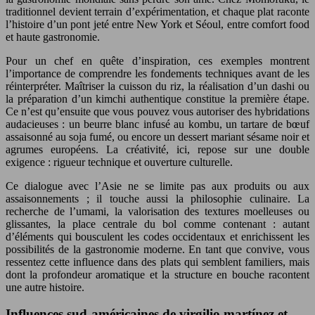
traditionnel devient terrain d’expérimentation, et chaque plat raconte
l’histoire d’un pont jeté entre New York et Séoul, entre comfort food
et haute gastronomie.
Pour un chef en quête d’inspiration, ces exemples montrent
l’importance de comprendre les fondements techniques avant de les
réinterpréter. Maîtriser la cuisson du riz, la réalisation d’un dashi ou
la préparation d’un kimchi authentique constitue la première étape.
Ce n’est qu’ensuite que vous pouvez vous autoriser des hybridations
audacieuses : un beurre blanc infusé au kombu, un tartare de bœuf
assaisonné au soja fumé, ou encore un dessert mariant sésame noir et
agrumes européens. La créativité, ici, repose sur une double
exigence : rigueur technique et ouverture culturelle.
Ce dialogue avec l’Asie ne se limite pas aux produits ou aux
assaisonnements ; il touche aussi la philosophie culinaire. La
recherche de l’umami, la valorisation des textures moelleuses ou
glissantes, la place centrale du bol comme contenant : autant
d’éléments qui bousculent les codes occidentaux et enrichissent les
possibilités de la gastronomie moderne. En tant que convive, vous
ressentez cette influence dans des plats qui semblent familiers, mais
dont la profondeur aromatique et la structure en bouche racontent
une autre histoire.
Influences sud-américaines de virgilio martínez et