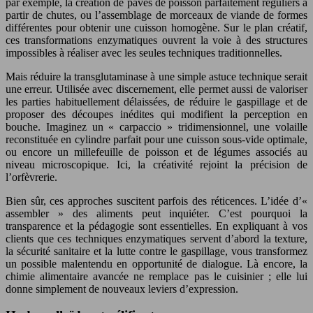
par exemple, la création de pavés de poisson parfaitement réguliers à
partir de chutes, ou l’assemblage de morceaux de viande de formes
différentes pour obtenir une cuisson homogène. Sur le plan créatif,
ces transformations enzymatiques ouvrent la voie à des structures
impossibles à réaliser avec les seules techniques traditionnelles.
Mais réduire la transglutaminase à une simple astuce technique serait
une erreur. Utilisée avec discernement, elle permet aussi de valoriser
les parties habituellement délaissées, de réduire le gaspillage et de
proposer des découpes inédites qui modifient la perception en
bouche. Imaginez un « carpaccio » tridimensionnel, une volaille
reconstituée en cylindre parfait pour une cuisson sous-vide optimale,
ou encore un millefeuille de poisson et de légumes associés au
niveau microscopique. Ici, la créativité rejoint la précision de
l’orfèvrerie.
Bien sûr, ces approches suscitent parfois des réticences. L’idée d’«
assembler » des aliments peut inquiéter. C’est pourquoi la
transparence et la pédagogie sont essentielles. En expliquant à vos
clients que ces techniques enzymatiques servent d’abord la texture,
la sécurité sanitaire et la lutte contre le gaspillage, vous transformez
un possible malentendu en opportunité de dialogue. Là encore, la
chimie alimentaire avancée ne remplace pas le cuisinier ; elle lui
donne simplement de nouveaux leviers d’expression.