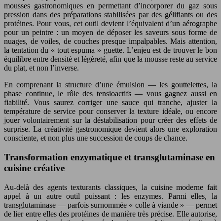
mousses gastronomiques en permettant d’incorporer du gaz sous
pression dans des préparations stabilisées par des gélifiants ou des
protéines. Pour vous, cet outil devient l’équivalent d’un aérographe
pour un peintre : un moyen de déposer les saveurs sous forme de
nuages, de voiles, de couches presque impalpables. Mais attention,
la tentation du « tout espuma » guette. L’enjeu est de trouver le bon
équilibre entre densité et légèreté, afin que la mousse reste au service
du plat, et non l’inverse.
En comprenant la structure d’une émulsion — les gouttelettes, la
phase continue, le rôle des tensioactifs — vous gagnez aussi en
fiabilité. Vous saurez corriger une sauce qui tranche, ajuster la
température de service pour conserver la texture idéale, ou encore
jouer volontairement sur la déstabilisation pour créer des effets de
surprise. La créativité gastronomique devient alors une exploration
consciente, et non plus une succession de coups de chance.
Transformation enzymatique et transglutaminase en
cuisine créative
Au-delà des agents texturants classiques, la cuisine moderne fait
appel à un autre outil puissant : les enzymes. Parmi elles, la
transglutaminase — parfois surnommée « colle à viande » — permet
de lier entre elles des protéines de manière très précise. Elle autorise,