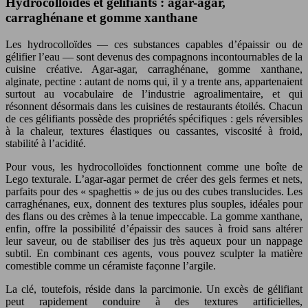
Hydrocolloïdes et gélifiants : agar-agar,
carraghénane et gomme xanthane
Les hydrocolloïdes — ces substances capables d’épaissir ou de
gélifier l’eau — sont devenus des compagnons incontournables de la
cuisine créative. Agar-agar, carraghénane, gomme xanthane,
alginate, pectine : autant de noms qui, il y a trente ans, appartenaient
surtout au vocabulaire de l’industrie agroalimentaire, et qui
résonnent désormais dans les cuisines de restaurants étoilés. Chacun
de ces gélifiants possède des propriétés spécifiques : gels réversibles
à la chaleur, textures élastiques ou cassantes, viscosité à froid,
stabilité à l’acidité.
Pour vous, les hydrocolloïdes fonctionnent comme une boîte de
Lego texturale. L’agar-agar permet de créer des gels fermes et nets,
parfaits pour des « spaghettis » de jus ou des cubes translucides. Les
carraghénanes, eux, donnent des textures plus souples, idéales pour
des flans ou des crèmes à la tenue impeccable. La gomme xanthane,
enfin, offre la possibilité d’épaissir des sauces à froid sans altérer
leur saveur, ou de stabiliser des jus très aqueux pour un nappage
subtil. En combinant ces agents, vous pouvez sculpter la matière
comestible comme un céramiste façonne l’argile.
La clé, toutefois, réside dans la parcimonie. Un excès de gélifiant
peut rapidement conduire à des textures artificielles,