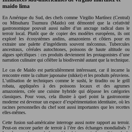
maido lima
En Amérique du Sud, des chefs comme Virgilio Martínez (Central)
ou Mitsuharu Tsumura (Maido) ont démontré que la créativité
gastronomique pouvait aussi naître d’un ancrage radical dans le
terroir local. Plutôt que de copier des modèles européens, ils ont
exploré les écosystèmes andins, amazoniens et côtiers pour en
extraire une palette d’ingrédients souvent méconnus. Tubercules
ancestraux, céréales autochtones, poissons de haute altitude ou
algues spécifiques : ces produits deviennent les protagonistes d’une
narration culinaire qui célèbre la biodiversité autant que la technique.
Le cas de Maido est particulièrement intéressant, car il incarne la
rencontre entre la culture japonaise (nikkei) et les produits péruviens.
L’utilisation de techniques comme le sushi, le tiradito ou le grill
robata, appliquées à des poissons locaux et des agrumes
amazoniens, crée une cuisine hybride qui dépasse les catégories
classiques. Pour vous, cela illustre à quel point la gastronomie
moderne est devenue un espace d’expérimentation identitaire, où les
racines personnelles du chef sont aussi importantes que les recettes
elles-mêmes.
Cette fusion sud-américaine interroge aussi notre rapport au terroir.
Peut-on encore parler de terroir à l’ère des échanges mondialisés ?