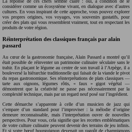
La réponse de ces chefs semble claire : oui, à condition de le
considérer comme un écosystème vivant, en dialogue avec d’autres
cultures. En vous inspirant de cette approche, vous pouvez explorer
vos propres origines, vos voyages, vos souvenirs gustatifs, pour
créer des plats qui vous ressemblent vraiment, tout en respectant les
produits de votre région.
Réinterprétation des classiques français par alain
passard
Au cœur de la gastronomie française, Alain Passard a montré qu’il
était possible de réinventer un patrimoine culinaire séculaire sans le
trahir. En plaçant le légume au centre de son travail à l’Arpège, il a
bouleversé la hiérarchie traditionnelle qui faisait de la viande le pivot
du repas gastronomique. Ses réinterprétations de plats classiques —
tarte aux oignons, légumes rôtis, « faux » gigot végétal —
démontrent que la créativité ne passe pas nécessairement par la
complexité technique, mais par un regard neuf posé sur l’ingrédient.
Cette démarche s’apparente à celle d’un musicien de jazz qui
s’empare d’un standard pour l’improviser : la mélodie d’origine
demeure reconnaissable, mais l’interprétation ouvre de nouvelles
perspectives. Pour vous, cela signifie que les recettes emblématiques
de votre culture culinaire peuvent devenir des terrains de jeu infinis.
Et si votre bœuf bourguignon devenait un ragoût de champignons