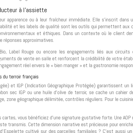
ducteur à l’assiette
eur apparence ou à leur fraîcheur immédiate. Elle s’inscrit dans 
açabilité et les labels de qualité sont les outils qui permettent au
, environnementaux et éthiques. Dans un contexte où le client d
de réponses approximatives.
Bio, Label Rouge ou encore les engagements liés aux circuits 
uments de vente en salle et renforcent la crédibilité de votre établ
 engagement réel envers le « bien manger » et la gastronomie respon
 du terroir français
gée) et IGP (Indication Géographique Protégée) garantissent un lie
mbon sec IGP ou une huile d’olive de terroir, se cache un cahier d
e, zone géographique délimitée, contrôles réguliers. Pour le cuisin
os cartes, vous bénéficiez d’une signature gustative forte. Une AOP 
geste transmis. Cette dimension narrative est précieuse pour enrichir 
’Espelette cultivé sur des parcelles familiales ? C’est aussi un 