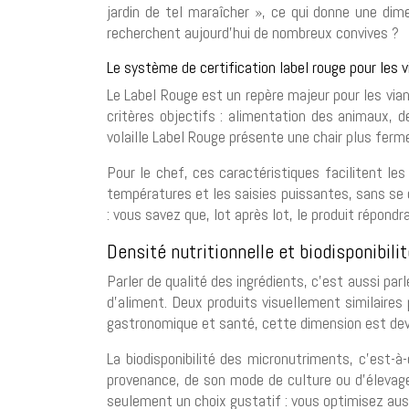
jardin de tel maraîcher », ce qui donne une dim
recherchent aujourd’hui de nombreux convives ?
Le système de certification label rouge pour les v
Le Label Rouge est un repère majeur pour les vian
critères objectifs : alimentation des animaux, d
volaille Label Rouge présente une chair plus ferm
Pour le chef, ces caractéristiques facilitent le
températures et les saisies puissantes, sans se de
: vous savez que, lot après lot, le produit répond
Densité nutritionnelle et biodisponibil
Parler de qualité des ingrédients, c’est aussi par
d’aliment. Deux produits visuellement similaires p
gastronomique et santé, cette dimension est deve
La biodisponibilité des micronutriments, c’est-à-
provenance, de son mode de culture ou d’élevage,
seulement un choix gustatif : vous optimisez auss