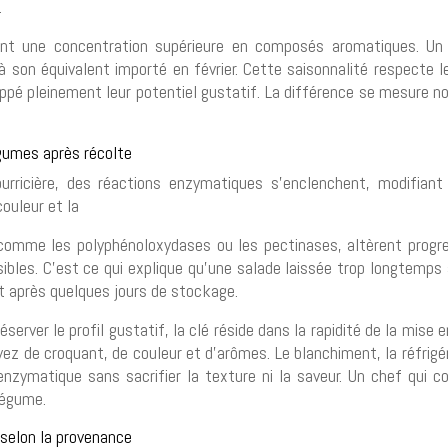
.
nt une concentration supérieure en composés aromatiques. Un m
à son équivalent importé en février. Cette saisonnalité respecte 
oppé pleinement leur potentiel gustatif. La différence se mesure 
gumes après récolte
rricière, des réactions enzymatiques s’enclenchent, modifiant
ouleur et la
comme les polyphénoloxydases ou les pectinases, altèrent progre
ibles. C’est ce qui explique qu’une salade laissée trop longtemps a
it après quelques jours de stockage.
rver le profil gustatif, la clé réside dans la rapidité de la mise en
vez de croquant, de couleur et d’arômes. Le blanchiment, la réfrigé
é enzymatique sans sacrifier la texture ni la saveur. Un chef qu
 légume.
 selon la provenance