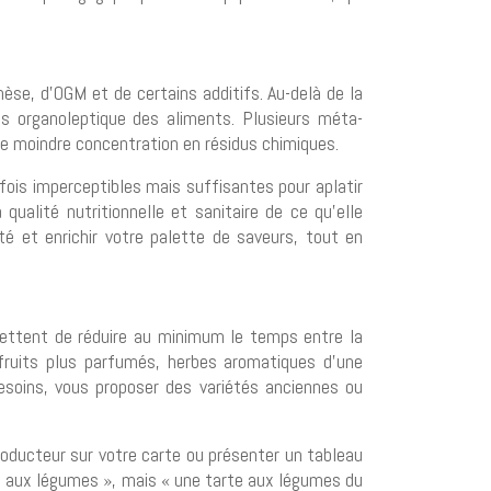
hèse, d’OGM et de certains additifs. Au-delà de la
is organoleptique des aliments. Plusieurs méta-
e moindre concentration en résidus chimiques.
rfois imperceptibles mais suffisantes pour aplatir
qualité nutritionnelle et sanitaire de ce qu’elle
té et enrichir votre palette de saveurs, tout en
rmettent de réduire au minimum le temps entre la
 fruits plus parfumés, herbes aromatiques d’une
besoins, vous proposer des variétés anciennes ou
producteur sur votre carte ou présenter un tableau
te aux légumes », mais « une tarte aux légumes du