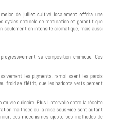
elon de juillet cultivé localement offrira une
les cycles naturels de maturation et garantit que
non seulement en intensité aromatique, mais aussi
 progressivement sa composition chimique. Ces
ssivement les pigments, ramollissent les parois
u froid se flétrit, que les haricots verts perdent
 œuvre culinaire. Plus l’intervalle entre la récolte
ration maîtrisée ou la mise sous-vide sont autant
i connaît ces mécanismes ajuste ses méthodes de