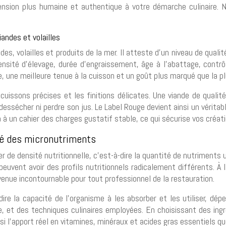
ension plus humaine et authentique à votre démarche culinaire. N’
iandes et volailles
des, volailles et produits de la mer. Il atteste d’un niveau de qual
ensité d’élevage, durée d’engraissement, âge à l’abattage, contrô
e, une meilleure tenue à la cuisson et un goût plus marqué que la pl
s cuissons précises et les finitions délicates. Une viande de quali
ssécher ni perdre son jus. Le Label Rouge devient ainsi un véritabl
ra à un cahier des charges gustatif stable, ce qui sécurise vos créat
ité des micronutriments
ler de densité nutritionnelle, c’est-à-dire la quantité de nutrimen
euvent avoir des profils nutritionnels radicalement différents. À l’
nue incontournable pour tout professionnel de la restauration.
dire la capacité de l’organisme à les absorber et les utiliser, dé
 et des techniques culinaires employées. En choisissant des ingr
i l’apport réel en vitamines, minéraux et acides gras essentiels qu