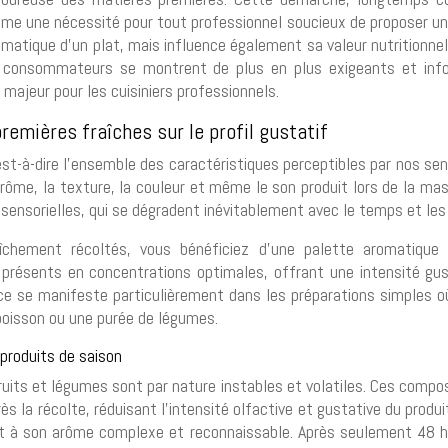
e une nécessité pour tout professionnel soucieux de proposer un
matique d’un plat, mais influence également sa valeur nutritionnell
s consommateurs se montrent de plus en plus exigeants et info
majeur pour les cuisiniers professionnels.
emières fraîches sur le profil gustatif
st-à-dire l’ensemble des caractéristiques perceptibles par nos sen
arôme, la texture, la couleur et même le son produit lors de la mas
 sensorielles, qui se dégradent inévitablement avec le temps et le
aîchement récoltés, vous bénéficiez d’une palette aromatique 
présents en concentrations optimales, offrant une intensité gust
e se manifeste particulièrement dans les préparations simples où 
oisson ou une purée de légumes.
produits de saison
its et légumes sont par nature instables et volatiles. Ces compos
s la récolte, réduisant l’intensité olfactive et gustative du produi
ent à son arôme complexe et reconnaissable. Après seulement 48 