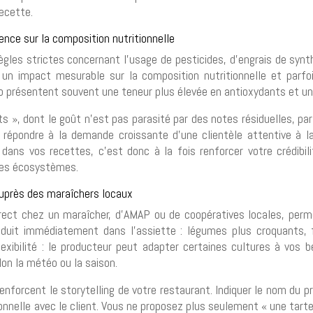
recette.
uence sur la composition nutritionnelle
ègles strictes concernant l’usage de pesticides, d’engrais de synt
un impact mesurable sur la composition nutritionnelle et parfo
o présentent souvent une teneur plus élevée en antioxydants et un
ets », dont le goût n’est pas parasité par des notes résiduelles, pa
répondre à la demande croissante d’une clientèle attentive à la 
dans vos recettes, c’est donc à la fois renforcer votre crédibili
 des écosystèmes.
auprès des maraîchers locaux
 direct chez un maraîcher, d’AMAP ou de coopératives locales, pe
raduit immédiatement dans l’assiette : légumes plus croquants,
exibilité : le producteur peut adapter certaines cultures à vos 
lon la météo ou la saison.
 renforcent le storytelling de votre restaurant. Indiquer le nom du 
nnelle avec le client. Vous ne proposez plus seulement « une tar