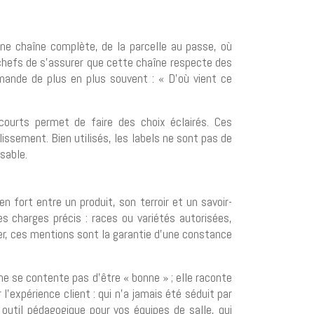
une chaîne complète, de la parcelle au passe, où
x chefs de s’assurer que cette chaîne respecte des
emande de plus en plus souvent : « D’où vient ce
courts permet de faire des choix éclairés. Ces
issement. Bien utilisés, les labels ne sont pas de
sable.
n fort entre un produit, son terroir et un savoir-
es charges précis : races ou variétés autorisées,
ier, ces mentions sont la garantie d’une constance
ne se contente pas d’être « bonne » ; elle raconte
l’expérience client : qui n’a jamais été séduit par
outil pédagogique pour vos équipes de salle, qui