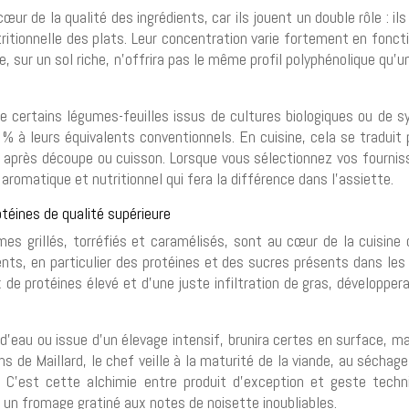
r de la qualité des ingrédients, car ils jouent un double rôle : il
ritionnelle des plats. Leur concentration varie fortement en foncti
e, sur un sol riche, n’offrira pas le même profil polyphénolique qu’
e certains légumes-feuilles issus de cultures biologiques ou de
 à leurs équivalents conventionnels. En cuisine, cela se traduit
on après découpe ou cuisson. Lorsque vous sélectionnez vos fourni
 aromatique et nutritionnel qui fera la différence dans l’assiette.
téines de qualité supérieure
es grillés, torréfiés et caramélisés, sont au cœur de la cuisine de
nts, en particulier des protéines et des sucres présents dans les v
x de protéines élevé et d’une juste infiltration de gras, développ
ée d’eau ou issue d’un élevage intensif, brunira certes en surface,
 de Maillard, le chef veille à la maturité de la viande, au séchage d
 C’est cette alchimie entre produit d’exception et geste techniq
 un fromage gratiné aux notes de noisette inoubliables.