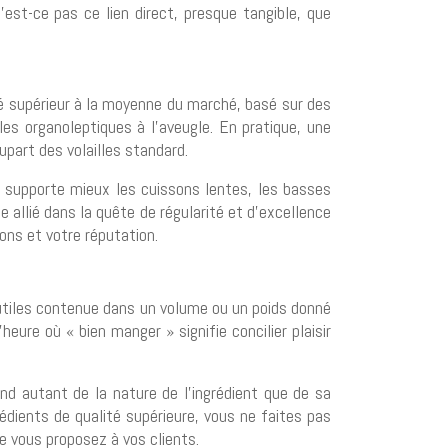
est-ce pas ce lien direct, presque tangible, que
ité supérieur à la moyenne du marché, basé sur des
les organoleptiques à l’aveugle. En pratique, une
upart des volailles standard.
té supporte mieux les cuissons lentes, les basses
e allié dans la quête de régularité et d’excellence
ions et votre réputation.
ts utiles contenue dans un volume ou un poids donné
heure où « bien manger » signifie concilier plaisir
pend autant de la nature de l’ingrédient que de sa
édients de qualité supérieure, vous ne faites pas
e vous proposez à vos clients.