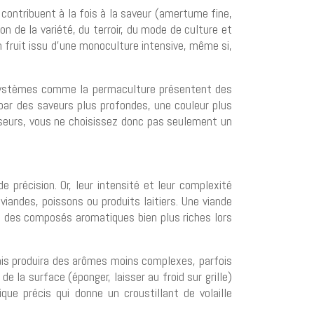
s contribuent à la fois à la saveur (amertume fine,
on de la variété, du terroir, du mode de culture et
un fruit issu d’une monoculture intensive, même si,
 systèmes comme la permaculture présentent des
 par des saveurs plus profondes, une couleur plus
sseurs, vous ne choisissez donc pas seulement un
 précision. Or, leur intensité et leur complexité
iandes, poissons ou produits laitiers. Une viande
era des composés aromatiques bien plus riches lors
 mais produira des arômes moins complexes, parfois
e la surface (éponger, laisser au froid sur grille)
ue précis qui donne un croustillant de volaille