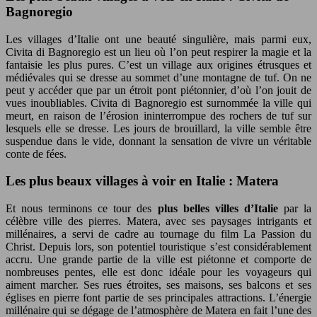
Bagnoregio
Les villages d’Italie ont une beauté singulière, mais parmi eux,
Civita di Bagnoregio est un lieu où l’on peut respirer la magie et la
fantaisie les plus pures. C’est un village aux origines étrusques et
médiévales qui se dresse au sommet d’une montagne de tuf. On ne
peut y accéder que par un étroit pont piétonnier, d’où l’on jouit de
vues inoubliables. Civita di Bagnoregio est surnommée la ville qui
meurt, en raison de l’érosion ininterrompue des rochers de tuf sur
lesquels elle se dresse. Les jours de brouillard, la ville semble être
suspendue dans le vide, donnant la sensation de vivre un véritable
conte de fées.
Les plus beaux villages à voir en Italie : Matera
Et nous terminons ce tour des
plus belles villes d’Italie
par la
célèbre ville des pierres. Matera, avec ses paysages intrigants et
millénaires, a servi de cadre au tournage du film La Passion du
Christ. Depuis lors, son potentiel touristique s’est considérablement
accru. Une grande partie de la ville est piétonne et comporte de
nombreuses pentes, elle est donc idéale pour les voyageurs qui
aiment marcher. Ses rues étroites, ses maisons, ses balcons et ses
églises en pierre font partie de ses principales attractions. L’énergie
millénaire qui se dégage de l’atmosphère de Matera en fait l’une des