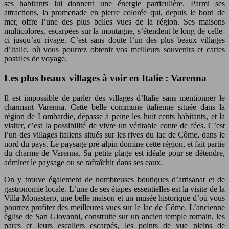
ses habitants lui donnent une énergie particulière. Parmi ses
attractions, la promenade en pierre colorée qui, depuis le bord de
mer, offre l’une des plus belles vues de la région. Ses maisons
multicolores, escarpées sur la montagne, s’étendent le long de celle-
ci jusqu’au rivage. C’est sans doute l’un des plus beaux villages
d’Italie, où vous pourrez obtenir vos meilleurs souvenirs et cartes
postales de voyage.
Les plus beaux villages à voir en Italie : Varenna
Il est impossible de parler des villages d’Italie sans mentionner le
charmant Varenna. Cette belle commune italienne située dans la
région de Lombardie, dépasse à peine les huit cents habitants, et la
visiter, c’est la possibilité de vivre un véritable conte de fées. C’est
l’un des villages italiens situés sur les rives du lac de Côme, dans le
nord du pays. Le paysage pré-alpin domine cette région, et fait partie
du charme de Varenna. Sa petite plage est idéale pour se détendre,
admirer le paysage ou se rafraîchir dans ses eaux.
On y trouve également de nombreuses boutiques d’artisanat et de
gastronomie locale. L’une de ses étapes essentielles est la visite de la
Villa Monastero, une belle maison et un musée historique d’où vous
pourrez profiter des meilleures vues sur le lac de Côme. L’ancienne
église de San Giovanni, construite sur un ancien temple romain, les
parcs et leurs escaliers escarpés, les points de vue pleins de