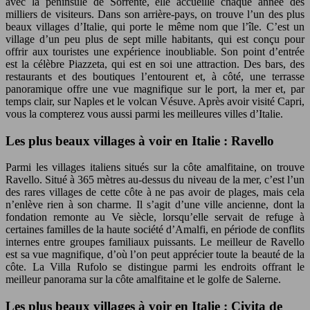
avec la péninsule de Sorrente, elle accueille chaque année des
milliers de visiteurs. Dans son arrière-pays, on trouve l’un des plus
beaux villages d’Italie, qui porte le même nom que l’île. C’est un
village d’un peu plus de sept mille habitants, qui est conçu pour
offrir aux touristes une expérience inoubliable. Son point d’entrée
est la célèbre Piazzeta, qui est en soi une attraction. Des bars, des
restaurants et des boutiques l’entourent et, à côté, une terrasse
panoramique offre une vue magnifique sur le port, la mer et, par
temps clair, sur Naples et le volcan Vésuve. Après avoir visité Capri,
vous la compterez vous aussi parmi les meilleures villes d’Italie.
Les plus beaux villages à voir en Italie : Ravello
Parmi les villages italiens situés sur la côte amalfitaine, on trouve
Ravello. Situé à 365 mètres au-dessus du niveau de la mer, c’est l’un
des rares villages de cette côte à ne pas avoir de plages, mais cela
n’enlève rien à son charme. Il s’agit d’une ville ancienne, dont la
fondation remonte au Ve siècle, lorsqu’elle servait de refuge à
certaines familles de la haute société d’Amalfi, en période de conflits
internes entre groupes familiaux puissants. Le meilleur de Ravello
est sa vue magnifique, d’où l’on peut apprécier toute la beauté de la
côte. La Villa Rufolo se distingue parmi les endroits offrant le
meilleur panorama sur la côte amalfitaine et le golfe de Salerne.
Les plus beaux villages à voir en Italie : Civita de