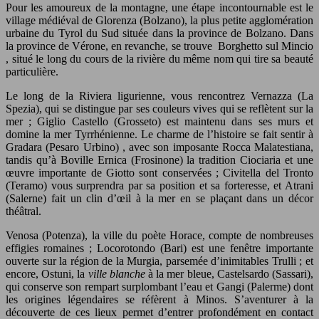
Pour les amoureux de la montagne, une étape incontournable est le
village médiéval de
Glorenza
(Bolzano), la plus petite agglomération
urbaine du Tyrol du Sud située dans la province de Bolzano.
Dans
la province de Vérone, en revanche, se trouve Borghetto sul Mincio
, situé le long du cours de la rivière du même nom qui tire sa beauté
particulière.
Le long de la Riviera ligurienne, vous rencontrez Vernazza (La
Spezia), qui se distingue par ses couleurs vives qui se reflètent sur la
mer ; Giglio Castello (Grosseto) est maintenu dans ses murs et
domine la mer Tyrrhénienne. Le charme de l’histoire se fait sentir à
Gradara (Pesaro Urbino) , avec son imposante Rocca Malatestiana,
tandis qu’à Boville Ernica (Frosinone) la tradition Ciociaria et une
œuvre importante de Giotto sont conservées ; Civitella del Tronto
(Teramo) vous surprendra par sa position et sa forteresse, et Atrani
(Salerne) fait un clin d’œil à la mer en se plaçant dans un décor
théâtral.
Venosa (Potenza), la ville du poète Horace, compte de nombreuses
effigies romaines ; Locorotondo (Bari) est une fenêtre importante
ouverte sur la région de la Murgia, parsemée d’inimitables Trulli ; et
encore, Ostuni, la
ville blanche
à la mer bleue, Castelsardo (Sassari),
qui conserve son rempart surplombant l’eau et Gangi (Palerme) dont
les origines légendaires se réfèrent à Minos. S’aventurer à la
découverte de ces lieux permet d’entrer profondément en contact